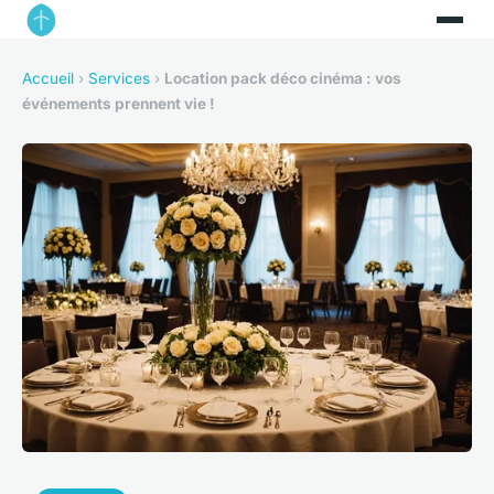
Accueil
›
Services
›
Location pack déco cinéma : vos
événements prennent vie !