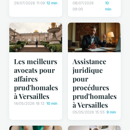
29/07/2026 11:09
12 min
08/07/2026
10
09:00
min
Les meilleurs
Assistance
avocats pour
juridique
affaires
pour
prud'homales
procédures
à Versailles
prud'homales
à Versailles
14/05/2026 18:13
10 min
05/05/2026 15:55
9 min