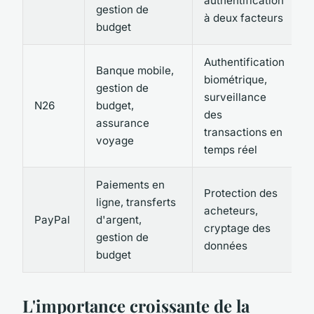
authentification
gestion de
à deux facteurs
budget
U
Authentification
Banque mobile,
biométrique,
R
gestion de
surveillance
p
N26
budget,
des
e
assurance
transactions en
A
voyage
temps réel
Paiements en
Protection des
R
ligne, transferts
acheteurs,
p
PayPal
d'argent,
cryptage des
a
gestion de
données
U
budget
L'importance croissante de la