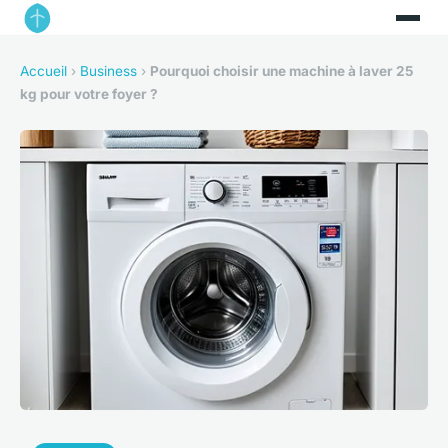
Accueil
›
Business
›
Pourquoi choisir une machine à laver 25
kg pour votre foyer ?