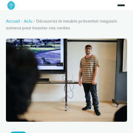
Accueil
›
Actu
›
Découvrez le meuble présentoir magasin
someva pour booster vos ventes