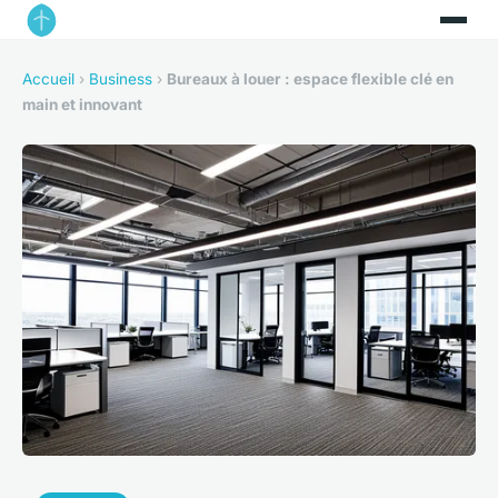
Accueil
›
Business
›
Bureaux à louer : espace flexible clé en
main et innovant