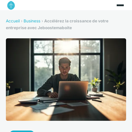
Accueil
›
Business
›
Accélérez la croissance de votre
entreprise avec Jeboostemaboite