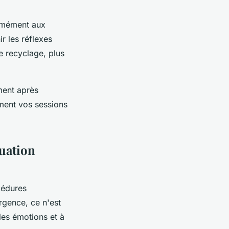
rmément aux
r les réflexes
e recyclage, plus
ment après
ment vos sessions
tuation
cédures
urgence, ce n'est
 les émotions et à