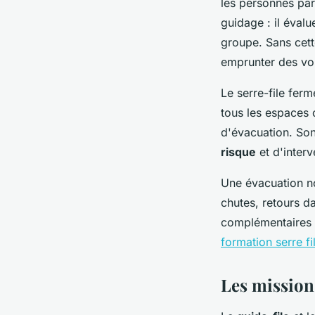
les personnes par
guidage : il éval
groupe. Sans cett
emprunter des voi
Le serre-file ferm
tous les espaces o
d'évacuation. Son
risque
et d'interv
Une évacuation no
chutes, retours d
complémentaires 
formation serre fi
Les missions