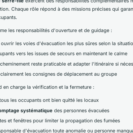
e
serre-file
exercent des responsabilités complémentaires m
tion. Chaque rôle répond à des missions précises qui garant
cupants.
ume les responsabilités d'ouverture et de guidage :
ouvrir les voies d'évacuation les plus sûres selon la situati
upants vers les issues de secours en maintenant le calme
 cheminement reste praticable et adapter l'itinéraire si néce
lairement les consignes de déplacement au groupe
d en charge la vérification et la fermeture :
tous les occupants ont bien quitté les locaux
omptage systématique
des personnes évacuées
tes et fenêtres pour limiter la propagation des fumées
esponsable d'évacuation toute anomalie ou personne manqu