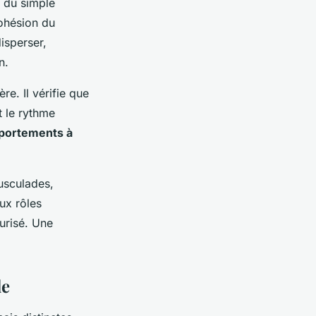
à du simple
cohésion du
isperser,
n.
re. Il vérifie que
t le rythme
portements à
usculades,
ux rôles
urisé. Une
le