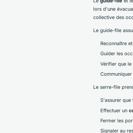
Le
guide-file
et l
lors d'une évacua
collective des oc
Le guide-file ass
Reconnaître et 
Guider les occ
Vérifier que le
Communiquer c
Le serre-file pren
S'assurer que 
Effectuer un
c
Fermer les por
Signaler au r