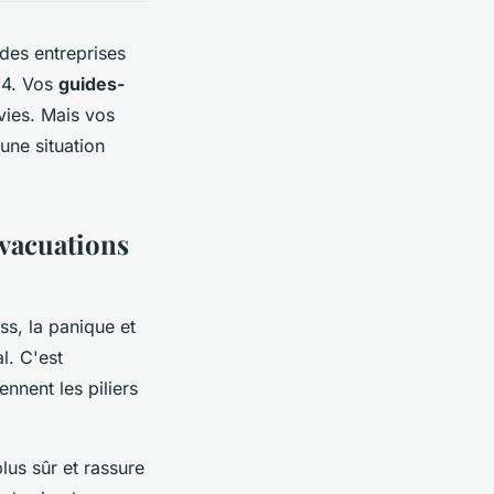
des entreprises
24. Vos
guides-
vies. Mais vos
une situation
évacuations
ss, la panique et
l. C'est
nnent les piliers
plus sûr et rassure