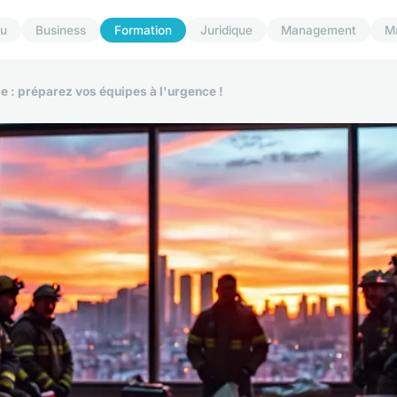
u
Business
Formation
Juridique
Management
M
le : préparez vos équipes à l'urgence !