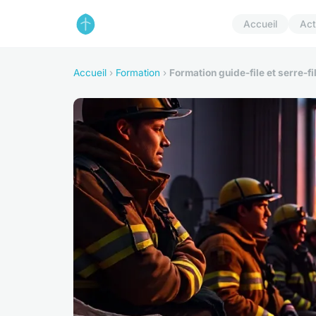
Accueil
Act
Accueil
›
Formation
›
Formation guide-file et serre-fi