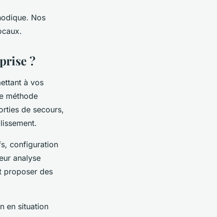
thodique. Nos
ocaux.
prise ?
ettant à vos
tte méthode
orties de secours,
blissement.
fs, configuration
teur analyse
et proposer des
 en situation