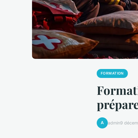
FORMATION
Formati
prépare
A
admin
9 décem