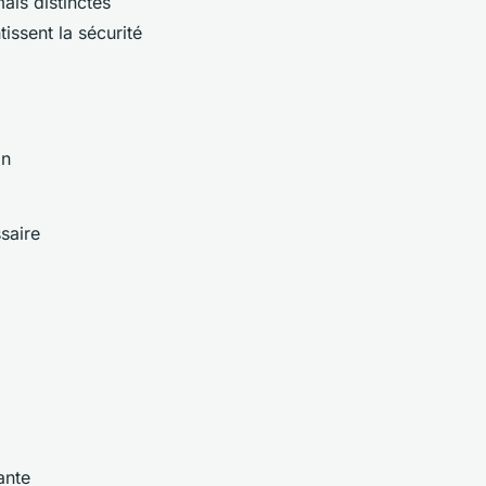
ais distinctes
issent la sécurité
on
ssaire
ante