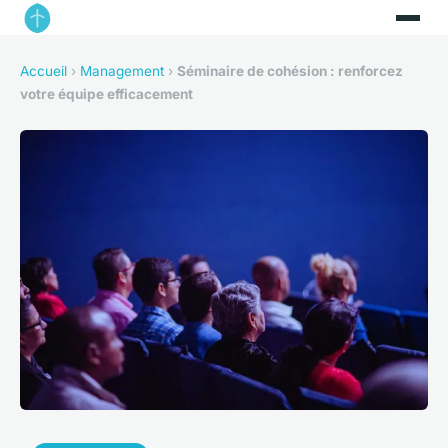
Accueil
›
Management
›
Séminaire de cohésion : renforcez
votre équipe efficacement